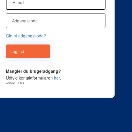
Glemt adgangskode?
Log ind
Mangler du brugeradgang?
Udfyld kontaktformularen
her
.
version: 1.0.2