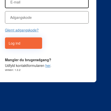
Glemt adgangskode?
Log ind
Mangler du brugeradgang?
Udfyld kontaktformularen
her
.
version: 1.0.2